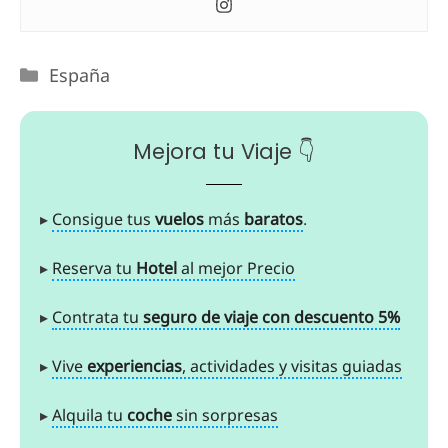
España
Mejora tu Viaje 👇
▸
Consigue tus
vuelos
más
baratos
.
▸
Reserva tu
Hotel
al mejor Precio
▸
Contrata tu
seguro de viaje con descuento 5%
▸
Vive
experiencias
, actividades y visitas guiadas
▸
Alquila tu
coche
sin sorpresas