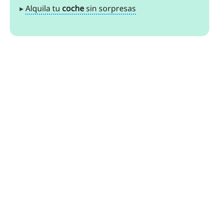
▸
Alquila tu
coche
sin sorpresas