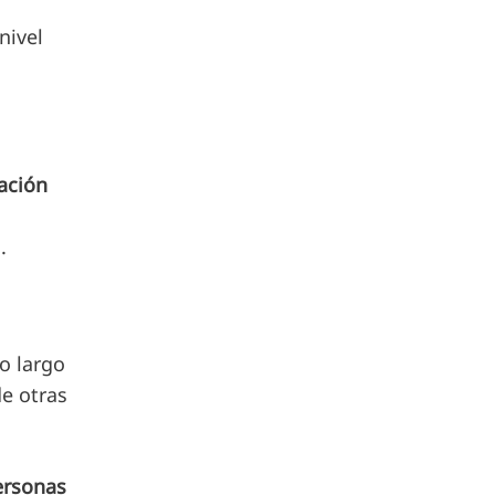
nivel
cación
.
o largo
de otras
ersonas