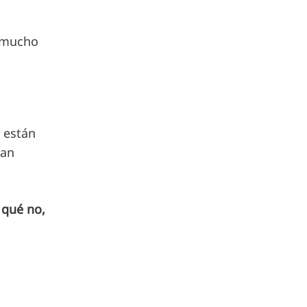
n mucho
s están
ran
 qué no,