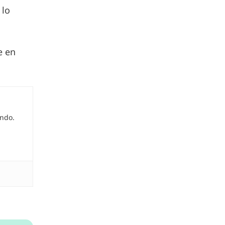
 lo
e en
undo.