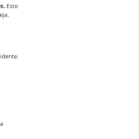
s.
Esto
eja.
idente.
sa