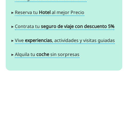
▸
Reserva tu
Hotel
al mejor Precio
▸
Contrata tu
seguro de viaje con descuento 5%
▸
Vive
experiencias
, actividades y visitas guiadas
▸
Alquila tu
coche
sin sorpresas